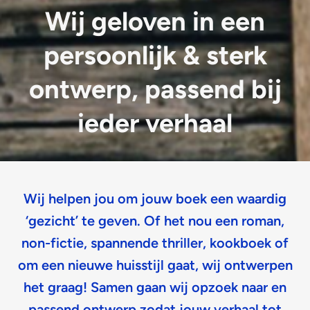
Wij geloven in een
persoonlijk & sterk
ontwerp, passend bij
ieder verhaal
Wij helpen jou om jouw boek een waardig
‘gezicht’ te geven. Of het nou een roman,
non-fictie, spannende thriller, kookboek of
om een nieuwe huisstijl gaat, wij ontwerpen
het graag! Samen gaan wij opzoek naar en
passend ontwerp zodat jouw verhaal tot