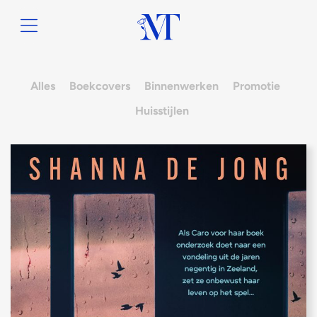
Alles
Boekcovers
Binnenwerken
Promotie
Huisstijlen