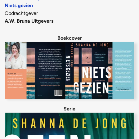
Niets gezien
Opdrachtgever
A.W. Bruna Uitgevers
Boekcover
Serie