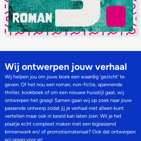
Wij ontwerpen jouw verhaal​
Wij helpen jou om jouw boek een waardig ‘gezicht’ te
geven. Of het nou een roman, non-fictie, spannende
thriller, kookboek of om een nieuwe huisstijl gaat, wij
ontwerpen het graag! Samen gaan wij op zoek naar jouw
passende ontwerp zodat jij je verhaal niet alleen kunt
vertellen maar ook in beeld kan laten zien. Wil je het
plaatje echt compleet maken met een bijpassend
binnenwerk en/ of promotiemateriaal? Ook dat ontwerpen
wij graag voor je!