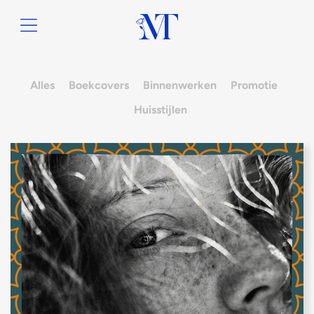
Alles
Boekcovers
Binnenwerken
Promotie
Huisstijlen