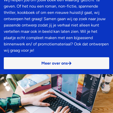
geven. Of het nou een roman, non-fictie, spannende
thriller, kookboek of om een nieuwe huisstijl gaat, wij
ontwerpen het graag! Samen gaan wij op zoek naar jouw
passende ontwerp zodat jij je verhaal niet alleen kunt
vertellen maar ook in beeld kan laten zien. Wil je het
plaatje echt compleet maken met een bijpassend
binnenwerk en/ of promotiemateriaal? Ook dat ontwerpen
wij graag voor je!
Meer over ons