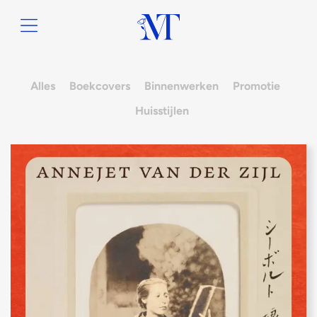
Alles
Boekcovers
Binnenwerken
Promotie
Huisstijlen