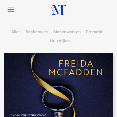
Alles
Boekcovers
Binnenwerken
Promotie
Huisstijlen